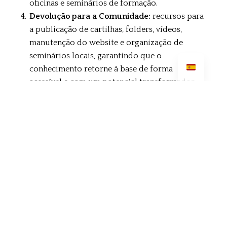
oficinas e seminários de formação.
Devolução para a Comunidade:
recursos para
a publicação de cartilhas, folders, vídeos,
manutenção do website e organização de
seminários locais, garantindo que o
conhecimento retorne à base de forma
acessível e com um potencial transformador.
Qual o impacto do seu gesto?
Ao doar, você não está apenas financiando uma
pesquisa, você está ajudando a:
Combater o racismo e o estigma no campo da
saúde mental.
Fortalecer o ativismo político e a autonomia de
pessoas historicamente silenciadas.