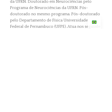
da UFRN. Doutorado em Neurociências pelo
Programa de Neurociências da UFRN. Pós-
doutorado no mesmo programa. Pós-doutorado
pelo Departamento de Física Universidade
Federal de Pernambuco (UFPE). Atua nos seguinte
temas: linguagem, grafos, diagnóstico,
desenvolvimento cognitivo, esquizofrenia, sonho,
EEG.
Desenvolve estratégias computacionais para
identificar sinais de sofrimento mental na fala,
para educação formal no desenvolvimento
cognitivo de crianças na escola, além de estudar
computacionalmente relatos de sonhos e
correlatos neurais associados com o
processamento de memórias afetivas no início do
sono.
Lattes: