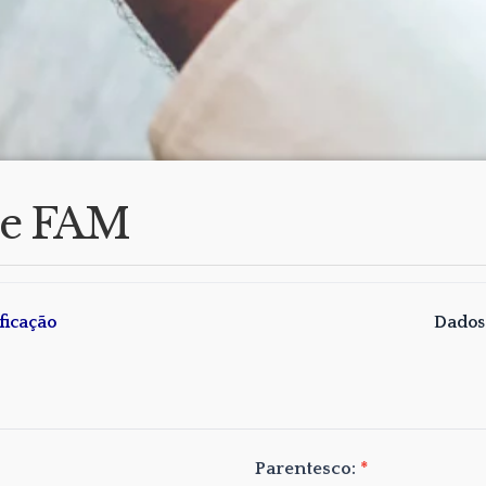
 de FAM
ficação
Dados
Parentesco:
*