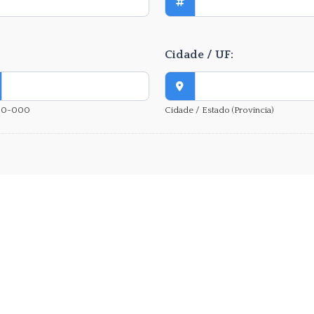
Cidade / UF:
00-000
Cidade / Estado (Província)
to: