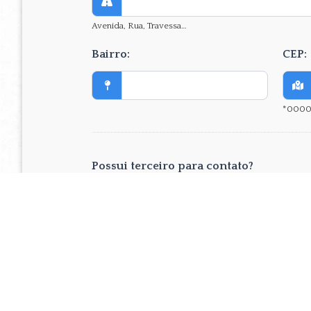
Avenida, Rua, Travessa…
Bairro:
CEP:
*000
Possui terceiro para contato?
Não
Sim
Dados de terceiro para conta
Nome completo de terceiro: