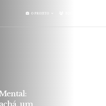
O PROJETO
EQUIPE
BLOG
Mental:
achá, um