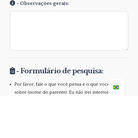
- Observações gerais:
- Formulário de pesquisa:
Por favor, fale o que você pensa e o que você sente
sobre (nome do parente). Eu não irei interrompê-
lo(la) com nenhuma pergunta ou comentário durante
a sua fala. Quando eu lhe pedir para iniciar, você terá
5 minutos para contar como (o nome do parente) é,
como vocês se relacionam, o que você pensa ou
sente sobre ele(a);