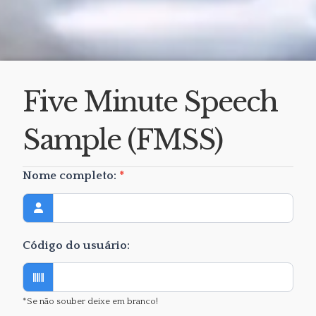
Five Minute Speech
Sample (FMSS)
Five
Nome completo:
*
Minute
Speech
Sample
Código do usuário:
(FMSS)
*Se não souber deixe em branco!